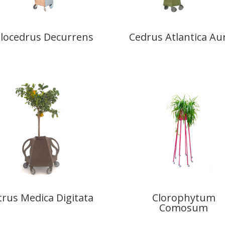
locedrus Decurrens
Cedrus Atlantica Au
trus Medica Digitata
Clorophytum
Comosum